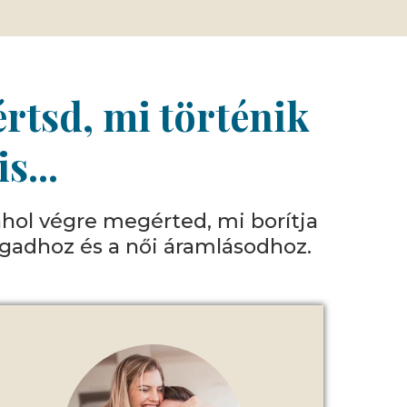
rtsd, mi történik
s...
ahol végre megérted, mi borítja
agadhoz és a női áramlásodhoz.