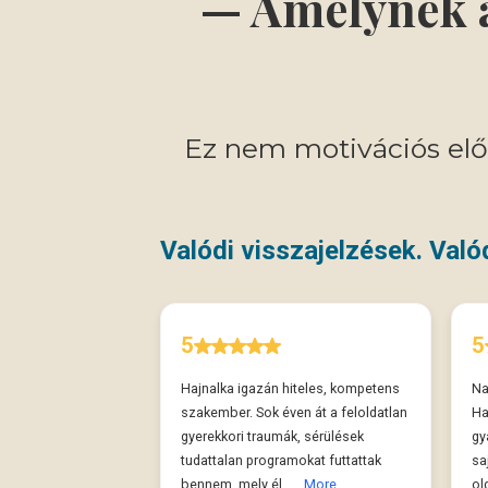
—
Amelynek a
Ez nem motivációs el