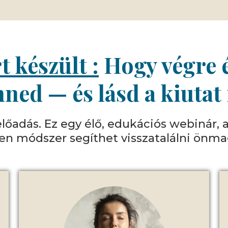
t készült :
Hogy végre é
ned — és lásd a kiutat i
őadás. Ez egy élő, edukációs webinár, 
lyen módszer segíthet visszatalálni önm