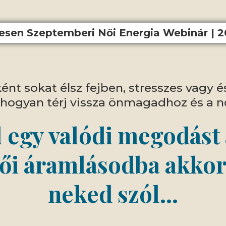
esen Szeptemberi Női Energia Webinár | 2
nt sokat élsz fejben, stresszes vagy é
 hogyan térj vissza önmagadhoz és a n
 egy valódi megodást
ői áramlásodba akkor
neked szól…