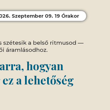
026. Szeptember 09. 19 Órakor
s szétesik a belső ritmusod —
ői áramlásodhoz.
 arra, hogyan
 ez a lehetőség