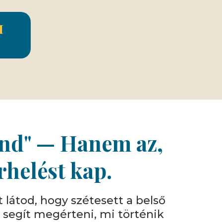
M
gond" — Hanem az,
rhelést kap.
 látod, hogy szétesett a belső
 segít megérteni, mi történik