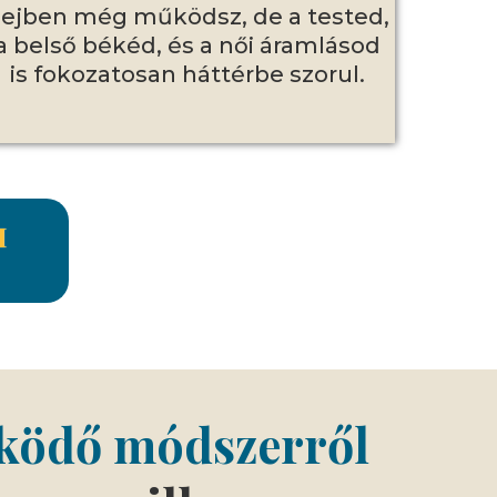
ejben még működsz, de a tested,
a belső békéd, és a női áramlásod
is fokozatosan háttérbe szorul.
M
űködő módszerről