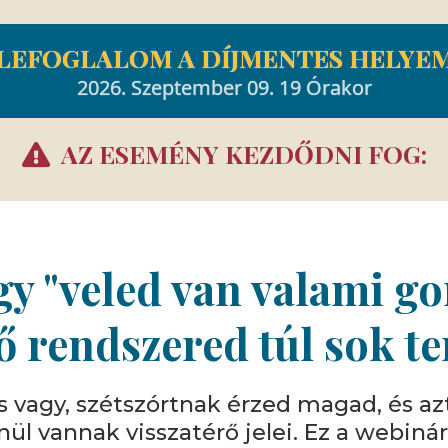
LEFOGLALOM A DÍJMENTES HELYE
2026. Szeptember 09. 19 Órakor
AZ ESEMÉNY KEZDŐDNI FOG:
gy "veled van valami 
ő rendszered túl sok te
es vagy, szétszórtnak érzed magad, és azt
ül vannak visszatérő jelei. Ez a webinár