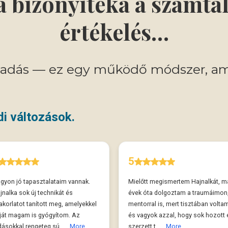
 bizonyítéka a számtal
értékelés…
őadás — ez egy működő módszer, am