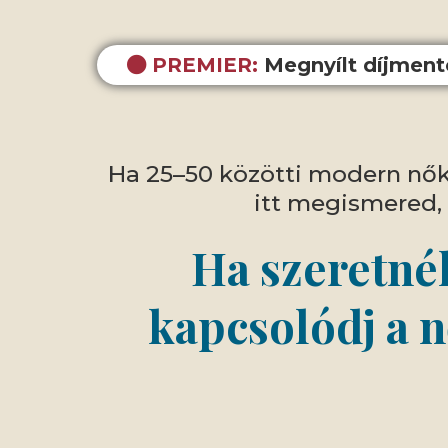
PREMIER:
Megnyílt díjment
Ha 25–50 közötti modern nőké
itt megismered,
Ha szeretnél
kapcsolódj a n